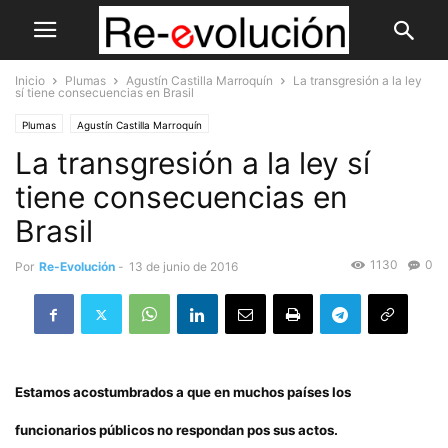
Inicio
Plumas
Agustín Castilla Marroquín
La transgresión a la ley
sí tiene consecuencias en Brasil
Plumas
Agustín Castilla Marroquín
La transgresión a la ley sí
tiene consecuencias en
Brasil
1130
0
Por
Re-Evolución
-
13 de junio de 2016
Estamos acostumbrados a que en muchos países los
funcionarios públicos no respondan pos sus actos.