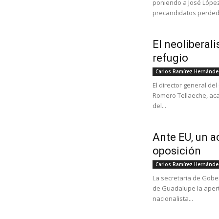
poniendo a José López
precandidatos perdedo
El neoliberal
refugio
Carlos Ramírez Hernánde
El director general de
Romero Tellaeche, aca
del...
Ante EU, un a
oposición
Carlos Ramírez Hernánde
La secretaria de Gober
de Guadalupe la apert
nacionalista...