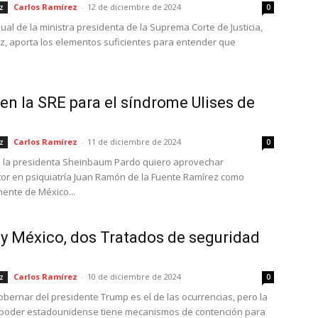
Carlos Ramírez
-
12 de diciembre de 2024
z
0
al de la ministra presidenta de la Suprema Corte de Justicia,
, aporta los elementos suficientes para entender que
.
 en la SRE para el síndrome Ulises de
Carlos Ramírez
-
11 de diciembre de 2024
z
0
 la presidenta Sheinbaum Pardo quiero aprovechar
ctor en psiquiatría Juan Ramón de la Fuente Ramírez como
ente de México...
y México, dos Tratados de seguridad
Carlos Ramírez
-
10 de diciembre de 2024
z
0
gobernar del presidente Trump es el de las ocurrencias, pero la
el poder estadounidense tiene mecanismos de contención para