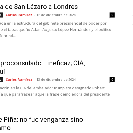
da de San Lázaro a Londres
Carlos Ramírez
-
16 de diciembre de 2024
z
0
atada en la estructura del gabinete presidencial de poder por
re el tabasqueño Adam Augusto López Hernández y el político
onreal...
proconsulado… ineficaz; CIA,
uí
Carlos Ramírez
-
13 de diciembre de 2024
z
0
mación en la CIA del embajador trumpista designado Robert
ía que parafrasear aquella frase demoledora del presidente
 Piña: no fue venganza sino
ismo