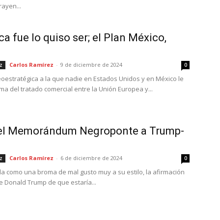
rayen...
a fue lo quiso ser; el Plan México,
Carlos Ramírez
-
9 de diciembre de 2024
z
0
oestratégica a la que nadie en Estados Unidos y en México le
rma del tratado comercial entre la Unión Europea y...
del Memorándum Negroponte a Trump-
Carlos Ramírez
-
6 de diciembre de 2024
z
0
 como una broma de mal gusto muy a su estilo, la afirmación
e Donald Trump de que estaría...