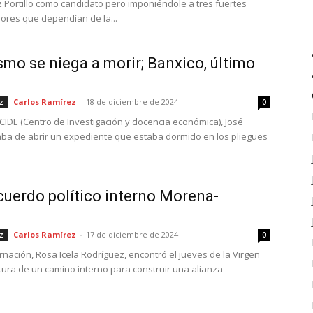
 Portillo como candidato pero imponiéndole a tres fuertes
res que dependían de la...
ismo se niega a morir; Banxico, último
Carlos Ramírez
-
18 de diciembre de 2024
z
0
l CIDE (Centro de Investigación y docencia económica), José
ba de abrir un expediente que estaba dormido en los pliegues
cuerdo político interno Morena-
Carlos Ramírez
-
17 de diciembre de 2024
z
0
nación, Rosa Icela Rodríguez, encontró el jueves de la Virgen
ura de un camino interno para construir una alianza