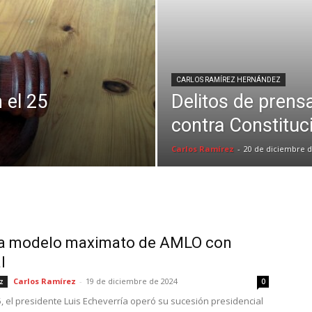
CARLOS RAMÍREZ HERNÁNDEZ
n el 25
Delitos de prens
contra Constituc
Carlos Ramírez
-
20 de diciembre d
a modelo maximato de AMLO con
l
Carlos Ramírez
-
19 de diciembre de 2024
z
0
, el presidente Luis Echeverría operó su sucesión presidencial