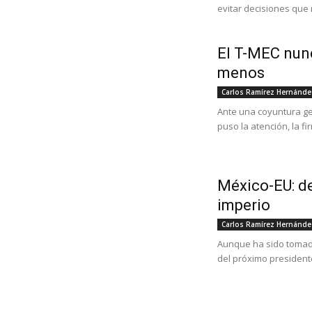
evitar decisiones que 
El T-MEC nunc
menos
Carlos Ramírez Hernánde
Ante una coyuntura ge
puso la atención, la fi
México-EU: 
imperio
Carlos Ramírez Hernánde
Aunque ha sido tomada
del próximo president