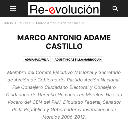
Inicio
Plumas
Marco Antonio Adame Castillo
MARCO ANTONIO ADAME
CASTILLO
ADRIANA DÁVILA
AGUSTÍN CASTILLA MARROQUÍN
ALEJANDRO ZAPATA PEROGORDO
AMINADAB PÉREZ FRANCO
Miembro del Comité Ejecutivo Nacional y Secretario
ARMANDO SALINAS TORRE
CARLOS ALBERTO PÉREZ CUEVAS
de Acción de Gobierno del Partido Acción Nacional.
CARLOS FERNANDO ANGULO PARRA
DANIEL ÁVILA RUIZ
Fue Consejero Ciudadano Electoral y Consejero
DANIEL CABEZA DE VACA HERNÁNDEZ
ÉCTOR JAIME RAMÍREZ BARBA
Ciudadano de Derecho Humanos en Morelos. Ha sido
ERNESTO CORDERO ARROYO
ERNESTO RUFFO APPEL
Vocero del CEN del PAN, Diputado Federal, Senador
ESTHER QUINTANA SALINAS
FEDERICO DÖRING
FERNANDO DWORAK
de la República y Gobernador Constitucional de
FRANCISCO MORENO
GERARDO DE LA CONCHA
Morelos 2006-2012.
GERARDO PRIEGO TAPIA
GERMÁN DE LA GARZA ESTRADA
HÉCTOR SAÚL TÉLLEZ
HUMBERTO AGUILAR CORONADO