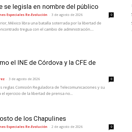
ue se legisla en nombre del público
nes Especiales Re-Evolución
-
3 de agosto de 2026
0
ior, México libra una batalla soterrada por la libertad de
ncontrado tregua con el cambio de administración....
mo el INE de Córdova y la CFE de
rez
-
3 de agosto de 2026
0
las reglas Comisión Reguladora de Telecomunicaciones y su
l ejercicio de la libertad de prensa no...
osto de los Chapulines
nes Especiales Re-Evolución
-
2 de agosto de 2026
0