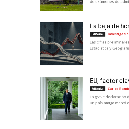
de exámenes de admis
La baja de ho
Investigacio
Editorial
Las cifras preliminare
Estadística y Geografí
EU, factor cla
Carlos Ramí
Editorial
La grave declaración 
un país amigo marcó el 