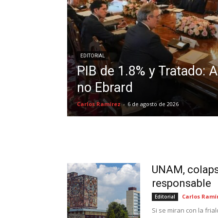
EDITORIAL
PIB de 1.8% y Tratado: A
no Ebrard
Carlos Ramírez
-
6 de agosto de 2026
UNAM, colapsa
responsable
Carlos Ramí
Editorial
Si se miran con la fria