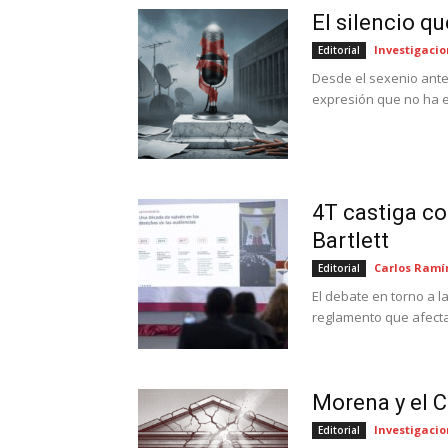
El silencio q
Investigacio
Editorial
Desde el sexenio anter
expresión que no ha e
4T castiga co
Bartlett
Carlos Ramí
Editorial
El debate en torno a 
reglamento que afecta e
Morena y el C
Investigacio
Editorial