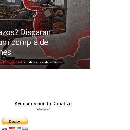
azos? Disparan
um compra de
nes
 la Impunidad
-
5 de agosto de 2026
Ayúdanos con tu Donativo