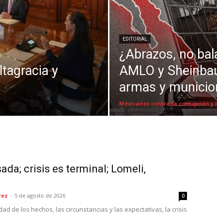
EDITORIAL
¿Abrazos, no bal
ltagracia y
AMLO y Sheinba
armas y municio
Méxicanos contra la corrupción y
da; crisis es terminal; Lomeli,
rez
-
5 de agosto de 2026
0
ldad de los hechos, las circunstancias y las expectativas, la crisis