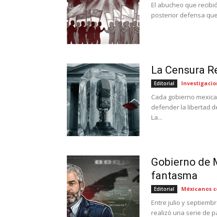
El abucheo que recibi
posterior defensa que
La Censura R
Investigacio
Editorial
Cada gobierno mexican
defender la libertad d
La...
Gobierno de 
fantasma
Méxicanos c
Editorial
Entre julio y septiemb
realizó una serie de p