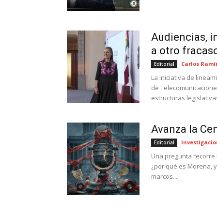
Audiencias, in
a otro fracas
Carlos Ramí
Editorial
La iniciativa de line
de Telecomunicaciones 
estructuras legislativas
Avanza la Ce
Investigacio
Editorial
Una pregunta recorre 
¿por qué es Morena, y 
marcos...