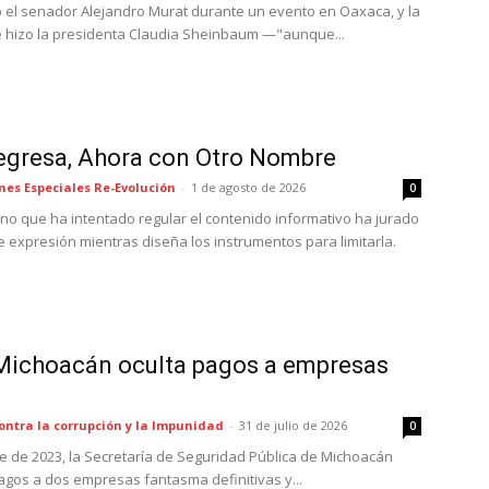
ó el senador Alejandro Murat durante un evento en Oaxaca, y la
 hizo la presidenta Claudia Sheinbaum —"aunque...
egresa, Ahora con Otro Nombre
nes Especiales Re-Evolución
-
1 de agosto de 2026
0
o que ha intentado regular el contenido informativo ha jurado
e expresión mientras diseña los instrumentos para limitarla.
Michoacán oculta pagos a empresas
ontra la corrupción y la Impunidad
-
31 de julio de 2026
0
re de 2023, la Secretaría de Seguridad Pública de Michoacán
agos a dos empresas fantasma definitivas y...