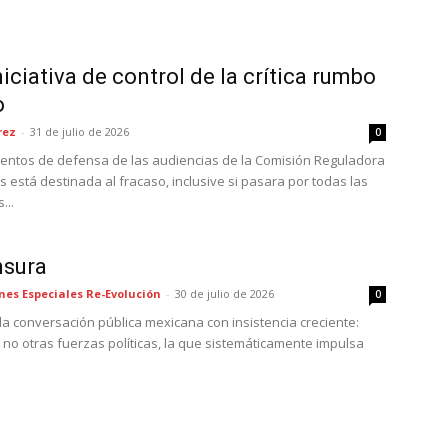
iciativa de control de la crítica rumbo
o
rez
-
31 de julio de 2026
0
amientos de defensa de las audiencias de la Comisión Reguladora
está destinada al fracaso, inclusive si pasara por todas las
...
nsura
nes Especiales Re-Evolución
-
30 de julio de 2026
0
la conversación pública mexicana con insistencia creciente:
no otras fuerzas políticas, la que sistemáticamente impulsa