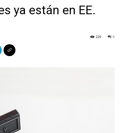
es ya están en EE.
229
0