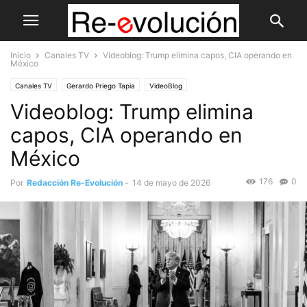
Inicio
Canales TV
Videoblog: Trump elimina capos, CIA operando en
México
Canales TV
Gerardo Priego Tapia
VideoBlog
Videoblog: Trump elimina
capos, CIA operando en
México
176
0
Por
Redacción Re-Evolución
-
14 de mayo de 2026