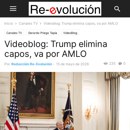
Inicio
Canales TV
Videoblog: Trump elimina capos, va por AMLO
Canales TV
Gerardo Priego Tapia
VideoBlog
Videoblog: Trump elimina
capos, va por AMLO
235
0
Por
Redacción Re-Evolución
-
15 de mayo de 2026