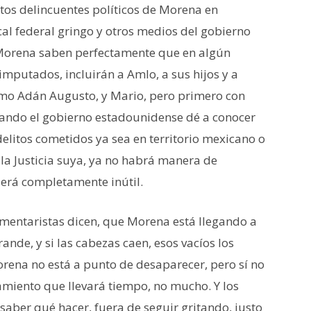
ntos delincuentes políticos de Morena en
scal federal gringo y otros medios del gobierno
 Morena saben perfectamente que en algún
mputados, incluirán a Amlo, a sus hijos y a
omo Adán Augusto, y Mario, pero primero con
uando el gobierno estadounidense dé a conocer
litos cometidos ya sea en territorio mexicano o
la Justicia suya, ya no habrá manera de
 será completamente inútil.
entaristas dicen, que Morena está llegando a
ande, y si las cabezas caen, esos vacíos los
orena no está a punto de desaparecer, pero sí no
namiento que llevará tiempo, no mucho. Y los
aber qué hacer, fuera de seguir gritando, justo