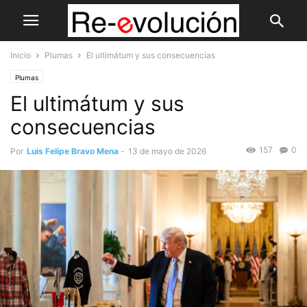
Inicio
Plumas
El ultimátum y sus consecuencias
Plumas
El ultimátum y sus
consecuencias
157
0
Por
Luis Felipe Bravo Mena
-
13 de mayo de 2026