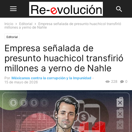
Inicio
Editorial
Empresa señalada de presunto huachicol transfirió
millones a yerno de Nahle
Editorial
Empresa señalada de
presunto huachicol transfirió
millones a yerno de Nahle
Por
Méxicanos contra la corrupción y la Impunidad
-
228
0
15 de mayo de 2026