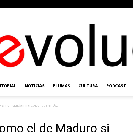
ITORIAL
NOTICIAS
PLUMAS
CULTURA
PODCAST
Re-
si no liquidan narcopolítica en AL
como el de Maduro si
Evolución