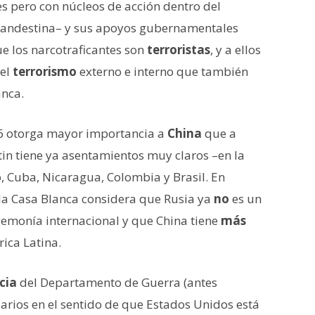
es pero con núcleos de acción dentro del
clandestina– y sus apoyos gubernamentales
e los narcotraficantes son
terroristas
, y a ellos
 el
terrorismo
externo e interno que también
anca.
26 otorga mayor importancia a
China
que a
tin tiene ya asentamientos muy claros –en la
 Cuba, Nicaragua, Colombia y Brasil. En
la Casa Blanca considera que Rusia ya
no
es un
egemonía internacional y que China tiene
más
ica Latina.
cia
del Departamento de Guerra (antes
arios en el sentido de que Estados Unidos está