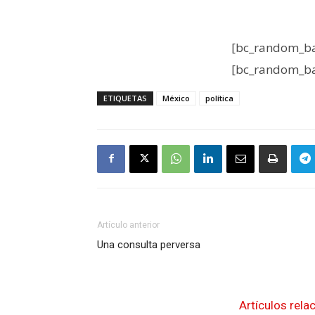
[bc_random_ba
[bc_random_ba
ETIQUETAS
México
política
Artículo anterior
Una consulta perversa
Artículos rela