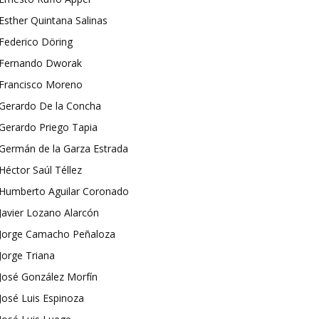
Esther Quintana Salinas
Federico Döring
Fernando Dworak
Francisco Moreno
Gerardo De la Concha
Gerardo Priego Tapia
Germán de la Garza Estrada
Héctor Saúl Téllez
Humberto Aguilar Coronado
Javier Lozano Alarcón
Jorge Camacho Peñaloza
Jorge Triana
José González Morfín
José Luis Espinoza