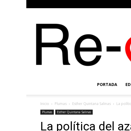
PORTADA
ED
Inicio
Plumas
Esther Quintana Salinas
La polít
Plumas
Esther Quintana Salinas
La política del a