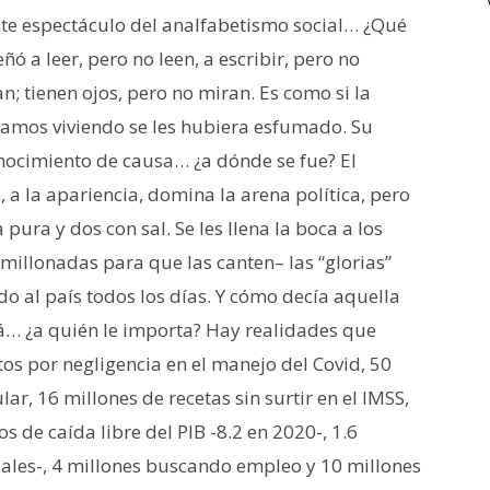
te espectáculo del analfabetismo social… ¿Qué
ó a leer, pero no leen, a escribir, pero no
n; tienen ojos, pero no miran. Es como si la
tamos viviendo se les hubiera esfumado. Su
conocimiento de causa… ¿a dónde se fue? El
 a la apariencia, domina la arena política, pero
pura y dos con sal. Se les llena la boca a los
r millonadas para que las canten– las “glorias”
do al país todos los días. Y cómo decía aquella
rá… ¿a quién le importa? Hay realidades que
s por negligencia en el manejo del Covid, 50
r, 16 millones de recetas sin surtir en el IMSS,
s de caída libre del PIB -8.2 en 2020-, 1.6
les-, 4 millones buscando empleo y 10 millones