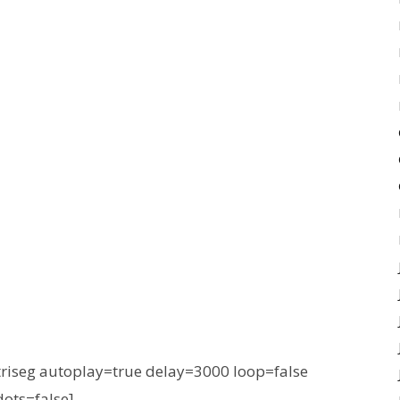
iseg autoplay=true delay=3000 loop=false
dots=false]