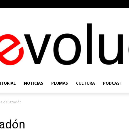
ITORIAL
NOTICIAS
PLUMAS
CULTURA
PODCAST
Re-
ica del azadón
zadón
Evolución