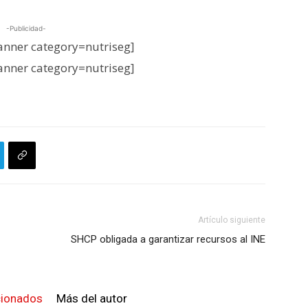
-Publicidad-
nner category=nutriseg]
nner category=nutriseg]
Artículo siguiente
SHCP obligada a garantizar recursos al INE
cionados
Más del autor