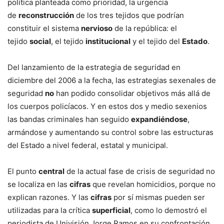
política planteada como prioridad, la urgencia
de
reconstrucción
de los tres tejidos que podrían
constituir el sistema
nervioso
de la república: el
tejido
social
, el tejido
institucional
y el tejido del
Estado
.
Del lanzamiento de la estrategia de seguridad en
diciembre del 2006 a la fecha, las estrategias sexenales de
seguridad
no
han podido consolidar objetivos más allá de
los cuerpos policíacos. Y en estos dos y medio sexenios
las bandas criminales han seguido
expandiéndose
,
armándose y aumentando su control sobre las estructuras
del Estado a nivel federal, estatal y municipal.
El punto
central
de la actual fase de crisis de seguridad no
se localiza en las
cifras
que revelan homicidios, porque no
explican razones. Y las
cifras
por sí mismas pueden ser
utilizadas para la crítica
superficial
, como lo demostró el
periodista de Univisión Jorge Ramos en su confrontación