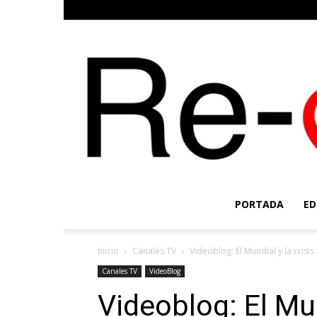
PORTADA
ED
Inicio
Canales TV
Videoblog: El Mundial y la crisi
Canales TV
VideoBlog
Videoblog: El Mun