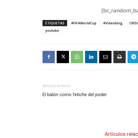
[bc_random_ba
ETIQUETAS
#FIFAWorldCup
#Videoblog
CRIS
youtube
Artículo anterior
El balón como fetiche del poder
Artículos rela