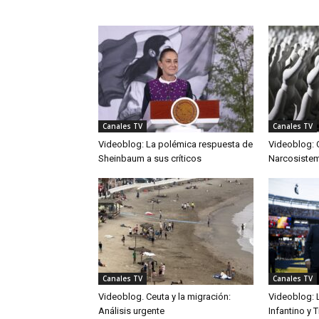
Canales TV
Canales TV
Videoblog: La polémica respuesta de
Videoblog: 
Sheinbaum a sus críticos
Narcosiste
Canales TV
Canales TV
Videoblog. Ceuta y la migración:
Videoblog: L
Análisis urgente
Infantino y 