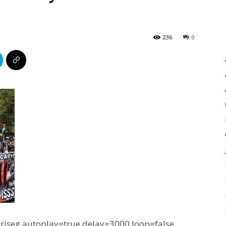
236
0
iseg autoplay=true delay=3000 loop=false