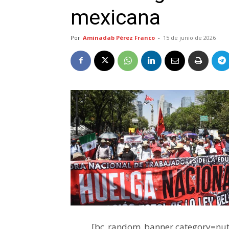
mexicana
Por
Aminadab Pérez Franco
-
15 de junio de 2026
[bc_random_banner category=nutr