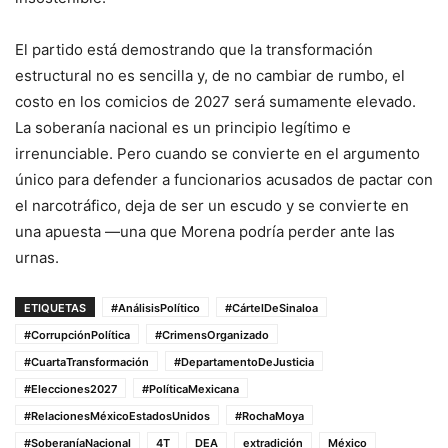
El partido está demostrando que la transformación
estructural no es sencilla y, de no cambiar de rumbo, el
costo en los comicios de 2027 será sumamente elevado.
La soberanía nacional es un principio legítimo e
irrenunciable. Pero cuando se convierte en el argumento
único para defender a funcionarios acusados de pactar con
el narcotráfico, deja de ser un escudo y se convierte en
una apuesta —una que Morena podría perder ante las
urnas.
ETIQUETAS
#AnálisisPolítico
#CártelDeSinaloa
#CorrupciónPolítica
#CrimensOrganizado
#CuartaTransformación
#DepartamentoDeJusticia
#Elecciones2027
#PolíticaMexicana
#RelacionesMéxicoEstadosUnidos
#RochaMoya
#SoberaníaNacional
4T
DEA
extradición
México