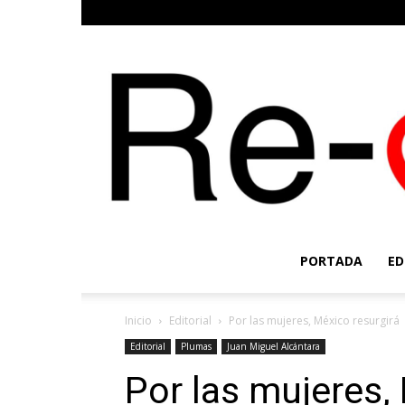
PORTADA
ED
Inicio
Editorial
Por las mujeres, México resurgirá
Editorial
Plumas
Juan Miguel Alcántara
Por las mujeres,