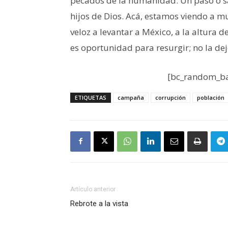
pecados de la humanidad. Un paso o sal
hijos de Dios. Acá, estamos viendo a m
veloz a levantar a México, a la altura 
es oportunidad para resurgir; no la dej
[bc_random_ba
ETIQUETAS
campaña
corrupción
población
Artículo anterior
Rebrote a la vista