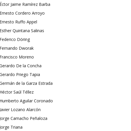
Éctor Jaime Ramírez Barba
Ernesto Cordero Arroyo
Ernesto Ruffo Appel
Esther Quintana Salinas
Federico Döring
Fernando Dworak
Francisco Moreno
Gerardo De la Concha
Gerardo Priego Tapia
Germán de la Garza Estrada
Héctor Saúl Téllez
Humberto Aguilar Coronado
Javier Lozano Alarcón
Jorge Camacho Peñaloza
Jorge Triana