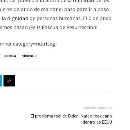
to del pueblo a la altura de la dignidad de los
ujeres dejando de marcar el paso para ir a paso
de la dignidad de personas humanas. El 6 de junio
emos pasar. ¡Feliz Pascua de Resurrección!.
nner category=nutriseg]
política
violencia
Artículo siguiente
El problema real de Biden: Narco mexicano
dentro de EEUU