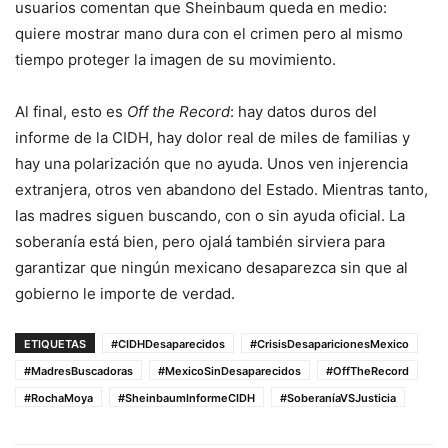
usuarios comentan que Sheinbaum queda en medio:
quiere mostrar mano dura con el crimen pero al mismo
tiempo proteger la imagen de su movimiento.
Al final, esto es
Off the Record
: hay datos duros del
informe de la CIDH, hay dolor real de miles de familias y
hay una polarización que no ayuda. Unos ven injerencia
extranjera, otros ven abandono del Estado. Mientras tanto,
las madres siguen buscando, con o sin ayuda oficial. La
soberanía está bien, pero ojalá también sirviera para
garantizar que ningún mexicano desaparezca sin que al
gobierno le importe de verdad.
ETIQUETAS
#CIDHDesaparecidos
#CrisisDesaparicionesMexico
#MadresBuscadoras
#MexicoSinDesaparecidos
#OffTheRecord
#RochaMoya
#SheinbaumInformeCIDH
#SoberaníaVSJusticia