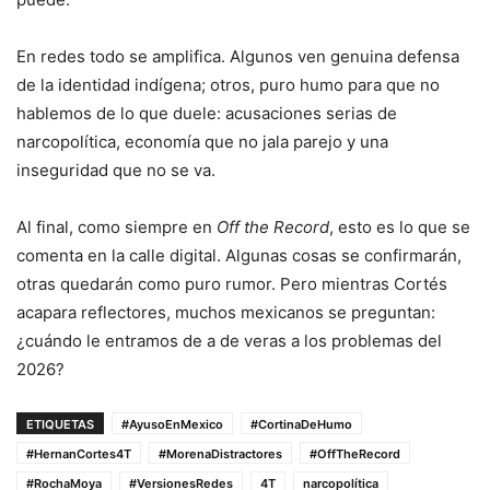
En redes todo se amplifica. Algunos ven genuina defensa
de la identidad indígena; otros, puro humo para que no
hablemos de lo que duele: acusaciones serias de
narcopolítica, economía que no jala parejo y una
inseguridad que no se va.
Al final, como siempre en
Off the Record
, esto es lo que se
comenta en la calle digital. Algunas cosas se confirmarán,
otras quedarán como puro rumor. Pero mientras Cortés
acapara reflectores, muchos mexicanos se preguntan:
¿cuándo le entramos de a de veras a los problemas del
2026?
ETIQUETAS
#AyusoEnMexico
#CortinaDeHumo
#HernanCortes4T
#MorenaDistractores
#OffTheRecord
#RochaMoya
#VersionesRedes
4T
narcopolítica