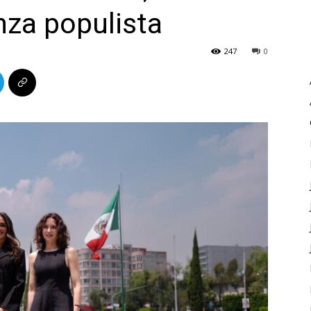
nza populista
247
0