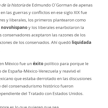
 de la historia
de Edmundo O´Gorman de apenas
n las guerras y conflictos en ese siglo XIX fue
es y liberales, los primeros plantearon como
o
novohispano
y los liberales enarbolaron la
 los conservadores aceptaron las razones de los
 razones de los conservados. Ahí quedó
liquidada
.
o en México fue un
éxito
político para porque le
mo de España-México-Venezuela y reavivó el
xicano que estaba derrotado en las discusiones
 del conservadurismo histórico fueron
pendiente del Tratado con Estados Unidos.
iempre es lo que quieren que sea.