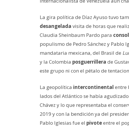
internacionalista de Venezuela aún ch
La gira política de Díaz Ayuso tuvo tam
desangelada
visita de horas que real
Claudia Sheinbaum Pardo para
consol
populismo de Pedro Sánchez y Pablo Ig
mandataria mexicana, del Brasil de
Lu
y la Colombia
posguerrillera
de Gustav
este grupo ni con el pétalo de tentacio
La geopolítica
intercontinental
entre 
lados del Atlántico se había agudizad
Chávez y lo que representaba el conser
2019 y con la bendición ya del presid
Pablo Iglesias fue el
pivote
entre el p