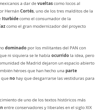
 mexicanos a dar de
vueltas
como locos al
dor Hernán
Cortés
, uno de los tres malditos de la
e
Iturbide
como el consumador de la
íaz
como el gran modernizador del proyecto
ano
dominado
por los militantes del PAN con
que ni siquiera se le había
ocurrido
la idea, pero
a Comunidad de Madrid dejaron un espacio abierto
mbién héroes que han hecho una
parte
y que
no
hay que desgarrarse las vestiduras para
cimiento de uno de los textos históricos más
ón
entre conservadores y liberales en el siglo XIX