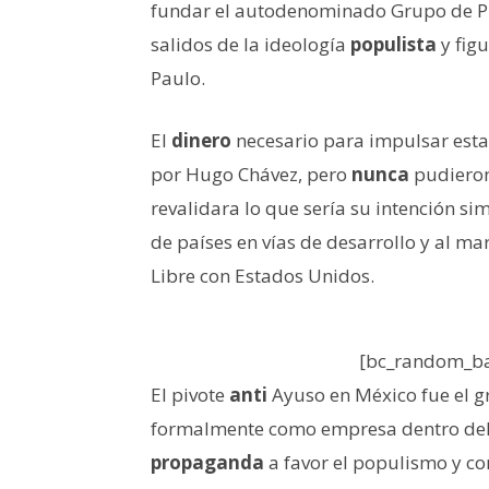
fundar el autodenominado Grupo de Pu
salidos de la ideología
populista
y fig
Paulo.
El
dinero
necesario para impulsar esta
por Hugo Chávez, pero
nunca
pudieron
revalidara lo que sería su intención s
de países en vías de desarrollo y al m
Libre con Estados Unidos.
[bc_random_ba
El pivote
anti
Ayuso en México fue el g
formalmente como empresa dentro del 
propaganda
a favor el populismo y co