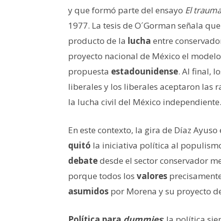
y que formó parte del ensayo
El trauma
1977. La tesis de O´Gorman señala que e
producto de la
lucha
entre conservador
proyecto nacional de México el model
propuesta
estadounidense
. Al final,
liberales y los liberales aceptaron las
la lucha civil del México independiente
En este contexto, la gira de Díaz Ayus
quitó
la iniciativa política al populis
debate
desde el sector conservador me
porque todos los
valores
precisamente
asumidos
por Morena y su proyecto de
Política para
dummies
: la política s