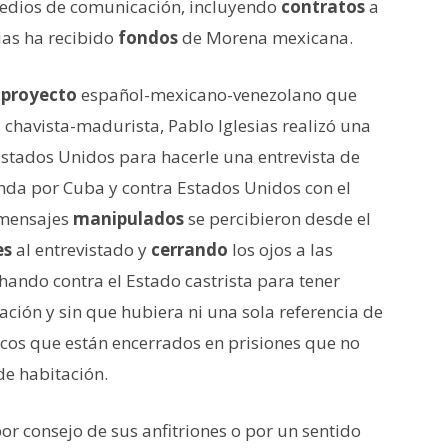
medios de comunicación, incluyendo
contratos
a
ias ha recibido
fondos
de Morena mexicana.
e
proyecto
español-mexicano-venezolano que
a
chavista-madurista, Pablo Iglesias realizó una
 Estados Unidos para hacerle una entrevista de
da por Cuba y contra Estados Unidos con el
 mensajes
manipulados
se percibieron desde el
es
al entrevistado y
cerrando
los ojos a las
hando contra el Estado castrista para tener
ación y sin que hubiera ni una sola referencia de
icos que están encerrados en prisiones que no
e habitación.
por consejo de sus anfitriones o por un sentido