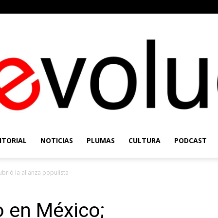
ITORIAL
NOTICIAS
PLUMAS
CULTURA
PODCAST
Re-
brió la alianza populista
o en México;
Evolución