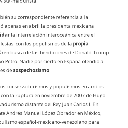
avista-madurista.
bién su correspondiente referencia a la
izó apenas en abril la presidenta mexicana
idar
la interrelación interoceánica entre el
lesias, con los populismos de la
propia
la
en busca de las bendiciones de Donald Trump
o Petro. Nadie por cierto en España ofendió a
nes de
sospechosismo
.
los conservadurismos y populismos en ambos
o con la ruptura en noviembre de 2007 de Hugo
vadurismo distante del Rey Juan Carlos I. En
ente Andrés Manuel López Obrador en México,
opulismo español-mexicano-venezolano para