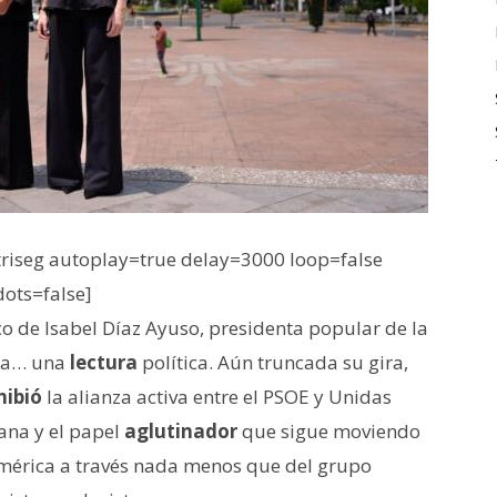
iseg autoplay=true delay=3000 loop=false
dots=false]
co de Isabel Díaz Ayuso, presidenta popular de la
lta… una
lectura
política. Aún truncada su gira,
hibió
la alianza activa entre el PSOE y Unidas
na y el papel
aglutinador
que sigue moviendo
 América a través nada menos que del grupo