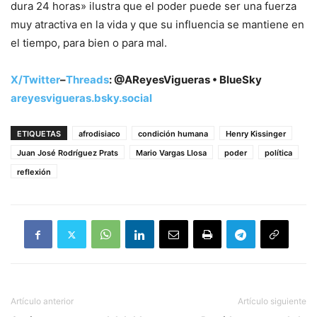
dura 24 horas» ilustra que el poder puede ser una fuerza
muy atractiva en la vida y que su influencia se mantiene en
el tiempo, para bien o para mal.
X/Twitter
–
Threads
: @AReyesVigueras • BlueSky
areyesvigueras.bsky.social
ETIQUETAS
afrodisiaco
condición humana
Henry Kissinger
Juan José Rodríguez Prats
Mario Vargas Llosa
poder
política
reflexión
Artículo anterior
Artículo siguiente