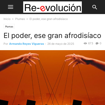
Inicio
Plumas
El poder, ese gran afrodisíaco
Plumas
El poder, ese gran afrodisíaco
673
0
Por
Armando Reyes Vigueras
-
26 de mayo de 2025