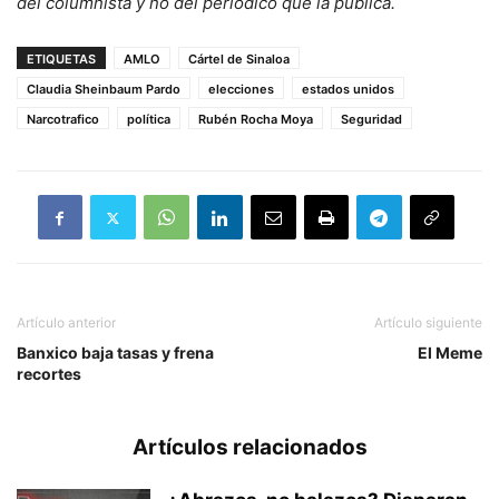
del columnista y no del periódico que la publica.
ETIQUETAS
AMLO
Cártel de Sinaloa
Claudia Sheinbaum Pardo
elecciones
estados unidos
Narcotrafico
política
Rubén Rocha Moya
Seguridad
Artículo anterior
Artículo siguiente
Banxico baja tasas y frena
El Meme
recortes
Artículos relacionados