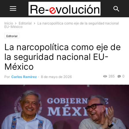
Inicio
Editorial
La narcopolítica como eje de la seguridad nacional
EU-México
Editorial
La narcopolítica como eje de
la seguridad nacional EU-
México
265
0
Por
Carlos Ramírez
-
8 de mayo de 2026