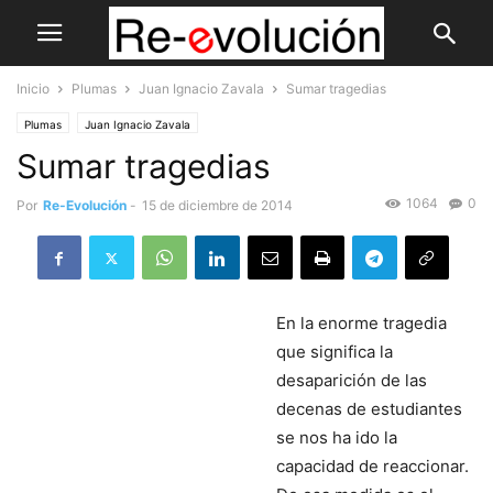
Inicio
Plumas
Juan Ignacio Zavala
Sumar tragedias
Plumas
Juan Ignacio Zavala
Sumar tragedias
1064
0
Por
Re-Evolución
-
15 de diciembre de 2014
En la enorme tragedia
que significa la
desaparición de las
decenas de estudiantes
se nos ha ido la
capacidad de reaccionar.