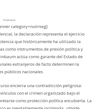
-Publicidad-
nner category=nutriseg]
ncial, la declaración representa el ejercicio
otencia que históricamente ha utilizado la
gras como instrumentos de presión política y
heinbaum actúa como garante del Estado de
nales extranjeros de facto determinen la
es públicos nacionales.
curso encierra una contradicción peligrosa:
vínculos con el crimen organizado bajo el
retarse como protección política encubierta. La
ítico es inevitablemente incómoda: ¿dónde