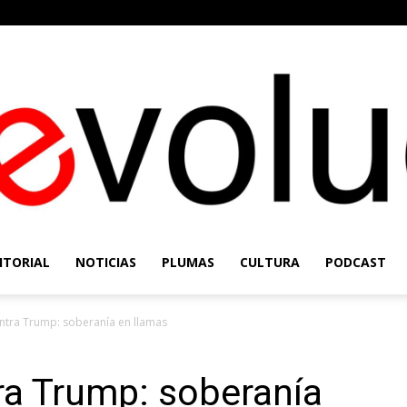
ITORIAL
NOTICIAS
PLUMAS
CULTURA
PODCAST
Re-
tra Trump: soberanía en llamas
a Trump: soberanía
Evolución