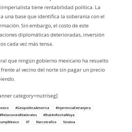
iimperialista tiene rentabilidad política. La
 una base que identifica la soberanía con el
mación. Sin embargo, el costo de este
aciones diplomáticas deterioradas, inversión
cos cada vez más tensa.
tural que ningún gobierno mexicano ha resuelto
frente al vecino del norte sin pagar un precio
biendo.
nner category=nutriseg]
exico
#GeopoliticaAmerica
#InjerenciaExtranjera
#RelacionesBilaterales
#RubénRochaMoya
rumpMexico
4T
Narcotrafico
Sinaloa