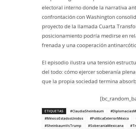
electoral interno donde la narrativa ant
confrontación con Washington consolida
proyecto de la llamada Cuarta Transfor
posicionamiento podría medirse en rel
frenada y una cooperación antinarcóti
El episodio ilustra una tensión estruc
del todo: cómo ejercer soberanía plena 
que la propia sociedad termina absor
[bc_random_ba
ETIQUETAS
#ClaudiaSheinbaum
#DiplomaciasM
#MéxicoEstadosUnidos
#PolíticaExteriorMéxico
#SheinbaumVsTrump
#SoberaníaMexicana
#T