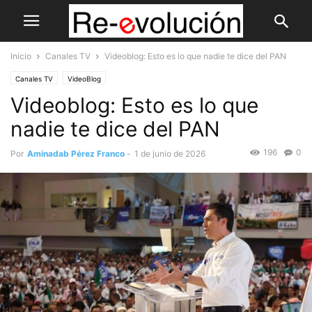
Inicio
Canales TV
Videoblog: Esto es lo que nadie te dice del PAN
Canales TV
VideoBlog
Videoblog: Esto es lo que
nadie te dice del PAN
196
0
Por
Aminadab Pérez Franco
-
1 de junio de 2026