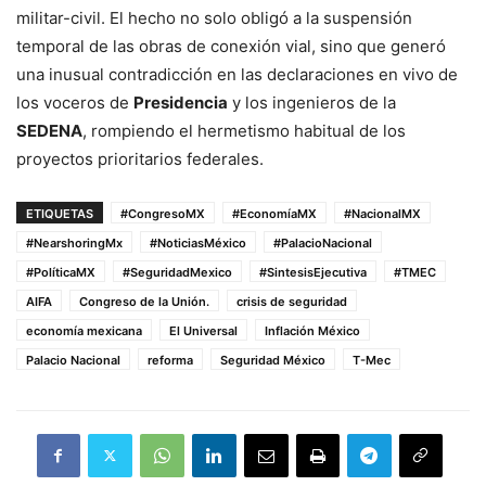
militar-civil. El hecho no solo obligó a la suspensión
temporal de las obras de conexión vial, sino que generó
una inusual contradicción en las declaraciones en vivo de
los voceros de
Presidencia
y los ingenieros de la
SEDENA
, rompiendo el hermetismo habitual de los
proyectos prioritarios federales.
ETIQUETAS
#CongresoMX
#EconomíaMX
#NacionalMX
#NearshoringMx
#NoticiasMéxico
#PalacioNacional
#PolíticaMX
#SeguridadMexico
#SintesisEjecutiva
#TMEC
AIFA
Congreso de la Unión.
crisis de seguridad
economía mexicana
El Universal
Inflación México
Palacio Nacional
reforma
Seguridad México
T-Mec