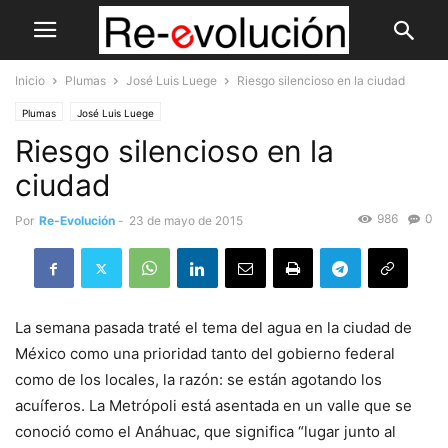
Inicio
Plumas
José Luis Luege
Riesgo silencioso en la ciudad
Plumas
José Luis Luege
Riesgo silencioso en la
ciudad
986
0
Por
Re-Evolución
-
23 de mayo de 2015
La semana pasada traté el tema del agua en la ciudad de
México como una prioridad tanto del gobierno federal
como de los locales, la razón: se están agotando los
acuíferos. La Metrópoli está asentada en un valle que se
conoció como el Anáhuac, que significa “lugar junto al