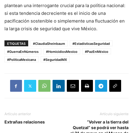
plantean una interrogante crucial para la política nacional:
si esta tendencia decreciente es el inicio de una
pacificación sostenible o simplemente una fluctuación en
la larga crisis de seguridad que vive México
.
ETIQUETAS
#ClaudiaSheinbaum
#EstadísticasSeguridad
#GuerraEnNúmeros
#HomicidiosMexico
#PazEnMéxico
#PolíticaMexicana
#SeguridadMX
Artículo anterior
Artículo siguiente
Extrañas relaciones
“Volver a la tierra del
Quetzal” se podrá ver hasta