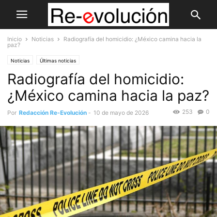
Inicio
Noticias
Radiografía del homicidio: ¿México camina hacia la
paz?
Noticias
Últimas noticias
Radiografía del homicidio:
¿México camina hacia la paz?
253
0
Por
Redacción Re-Evolución
-
10 de mayo de 2026