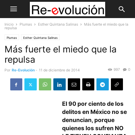
Inicio
Plumas
Esther Quintana Salinas
Más fuerte el miedo que la
repulsa
Plumas
Esther Quintana Salinas
Más fuerte el miedo que la
repulsa
997
0
Por
Re-Evolución
-
11 de diciembre de 2014
El 90 por ciento de los
delitos en México no se
denuncian, porque
quienes los sufren NO