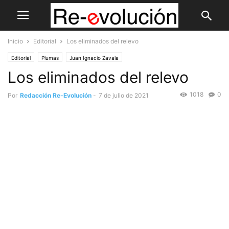
Inicio
Editorial
Los eliminados del relevo
Editorial
Plumas
Juan Ignacio Zavala
Los eliminados del relevo
1018
0
Por
Redacción Re-Evolución
-
7 de julio de 2021