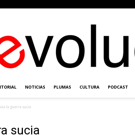
ITORIAL
NOTICIAS
PLUMAS
CULTURA
PODCAST
Re-
núa la guerra sucia
ra sucia
Evolución