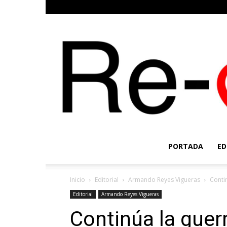
PORTADA
ED
Inicio
Editorial
Armando Reyes Vigueras
Conti
Editorial
Armando Reyes Vigueras
Continúa la guer