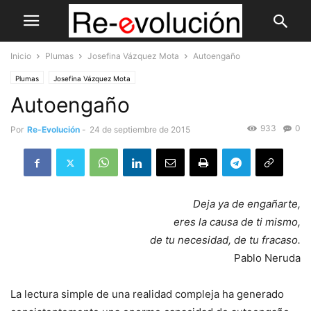
Inicio
Plumas
Josefina Vázquez Mota
Autoengaño
Plumas
Josefina Vázquez Mota
Autoengaño
933
0
Por
Re-Evolución
-
24 de septiembre de 2015
Deja ya de engañarte,
eres la causa de ti mismo,
de tu necesidad, de tu fracaso.
Pablo Neruda
La lectura simple de una realidad compleja ha generado