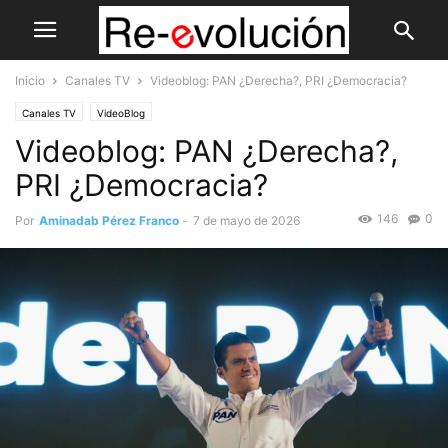
Inicio
Canales TV
Videoblog: PAN ¿Derecha?, PRI ¿Democracia?
Canales TV
VideoBlog
Videoblog: PAN ¿Derecha?,
PRI ¿Democracia?
146
0
Por
Aminadab Pérez Franco
-
7 de mayo de 2026