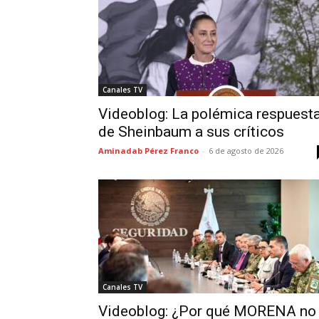
Canales TV
Videoblog: La polémica respuest
de Sheinbaum a sus críticos
Aminadab Pérez Franco
-
6 de agosto de 2026
Canales TV
Videoblog: ¿Por qué MORENA no