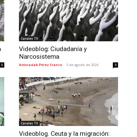
Canales TV
a
Videoblog: Ciudadanía y
Narcosistema
Aminadab Pérez Franco
-
5 de agosto de 2026
0
0
Canales TV
Videoblog. Ceuta y la migración: