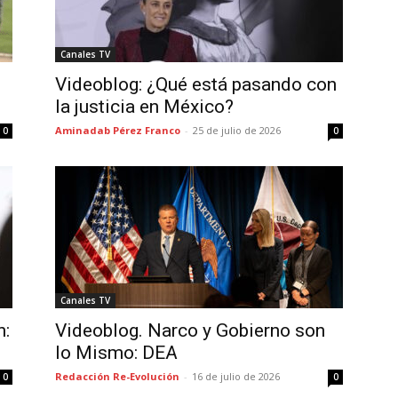
Canales TV
Videoblog: ¿Qué está pasando con
la justicia en México?
Aminadab Pérez Franco
-
25 de julio de 2026
0
0
Canales TV
n:
Videoblog. Narco y Gobierno son
lo Mismo: DEA
Redacción Re-Evolución
-
16 de julio de 2026
0
0