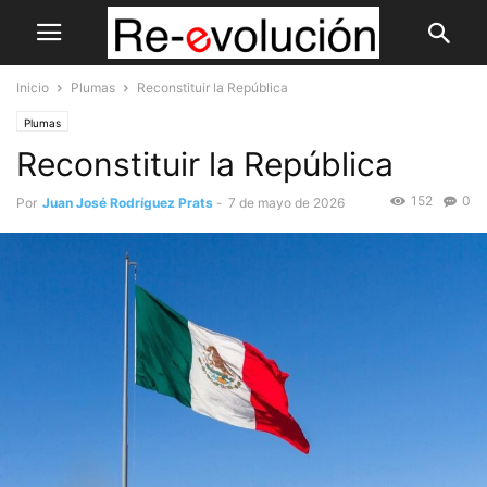
Inicio
Plumas
Reconstituir la República
Plumas
Reconstituir la República
152
0
Por
Juan José Rodríguez Prats
-
7 de mayo de 2026