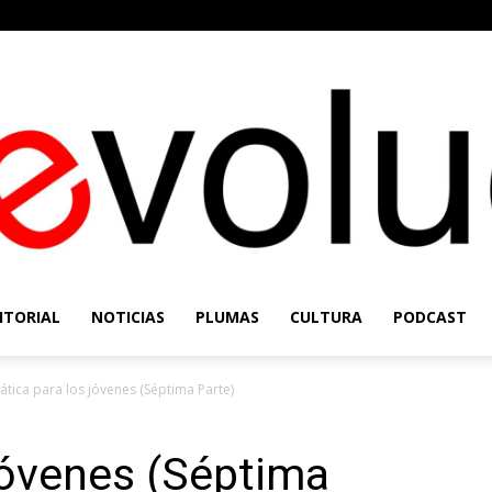
ITORIAL
NOTICIAS
PLUMAS
CULTURA
PODCAST
Re-
lática para los jóvenes (Séptima Parte)
 jóvenes (Séptima
Evolución