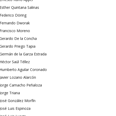
Esther Quintana Salinas
Federico Döring
Fernando Dworak
Francisco Moreno
Gerardo De la Concha
Gerardo Priego Tapia
Germán de la Garza Estrada
Héctor Saúl Téllez
Humberto Aguilar Coronado
Javier Lozano Alarcón
Jorge Camacho Peñaloza
Jorge Triana
José González Morfín
José Luis Espinoza