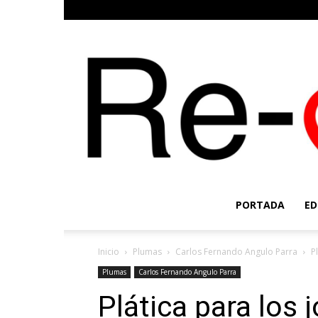
PORTADA
ED
Inicio
Plumas
Carlos Fernando Angulo Parra
P
Plumas
Carlos Fernando Angulo Parra
Plática para los