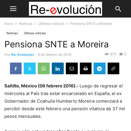
Inicio
Noticias
Últimas noticias
Pensiona SNTE a Moreira
Noticias
Últimas noticias
Pensiona SNTE a Moreira
872
0
Por
Re-Evolución
-
8 de febrero de 2016
Saltillo, México (06 febrero 2016).-
Luego de regresar el
miércoles al País tras estar encarcelado en España, el ex
Gobernador de Coahuila Humberto Moreira comenzará a
percibir desde este febrero una pensión vitalicia de 37 mil
pesos mensuales.