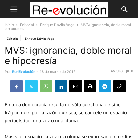
Inicio
Editorial
Enrique Dávila Vega
MVS: ignorancia, doble moral
e hipocresía
Editorial
Enrique Dávila Vega
MVS: ignorancia, doble moral
e hipocresía
918
0
Por
Re-Evolución
-
18 de marzo de 2015
En toda democracia resulta no sólo cuestionable sino
trágico que, por la razón que sea, se cancele un espacio
periodístico, una voz o una pluma.
Mas si el espacio, la voz o la pluma se expresan en medios