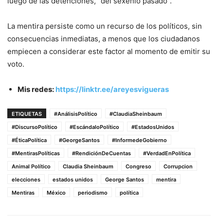
luego de las detenciones, “del sexenio pasado”.
La mentira persiste como un recurso de los políticos, sin
consecuencias inmediatas, a menos que los ciudadanos
empiecen a considerar este factor al momento de emitir su
voto.
Mis redes:
https://linktr.ee/areyesvigueras
ETIQUETAS
#AnálisisPolítico
#ClaudiaSheinbaum
#DiscursoPolítico
#EscándaloPolítico
#EstadosUnidos
#ÉticaPolítica
#GeorgeSantos
#InformedeGobierno
#MentirasPolíticas
#RendiciónDeCuentas
#VerdadEnPolítica
Animal Político
Claudia Sheinbaum
Congreso
Corrupcion
elecciones
estados unidos
George Santos
mentira
Mentiras
México
periodismo
política