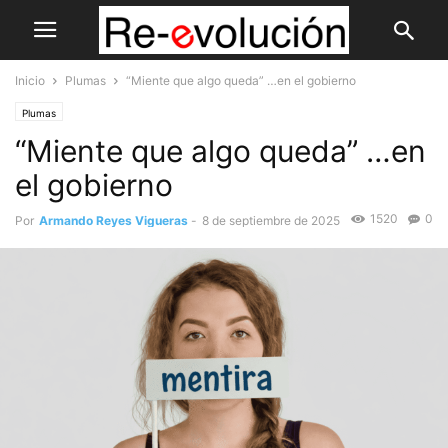
Inicio
Plumas
“Miente que algo queda” …en el gobierno
Plumas
“Miente que algo queda” …en
el gobierno
1520
0
Por
Armando Reyes Vigueras
-
8 de septiembre de 2025