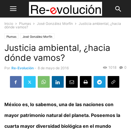
Inicio
Plumas
José González Morfín
Justicia ambiental, ¿hacia
dónde vamos?
Plumas
José González Morfín
Justicia ambiental, ¿hacia
dónde vamos?
1018
0
Por
Re-Evolución
-
8 de mayo de 2016
México es, lo sabemos, una de las naciones con
mayor patrimonio natural del planeta. Poseemos la
cuarta mayor diversidad biológica en el mundo