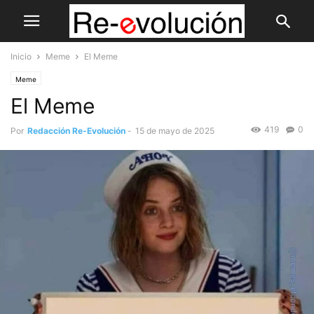
Inicio
Meme
El Meme
Meme
El Meme
419
0
Por
Redacción Re-Evolución
-
15 de mayo de 2025