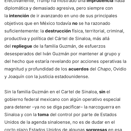
Efectivamente, Trump ha mostrado una
imprudencia
nada
diplomática y demasiado agresiva, pero siempre con
la
intención
de ir avanzando en uno de sus principales
objetivos que en México todavía
no
se ha razonado
suficientemente: la
destrucción
física, territorial, criminal,
productiva y política del Cártel de Sinaloa, más allá
del
repliegue
de la familia Guzmán, de esfuerzos
desesperados del Iván Guzmán por mantener al grupo y
del hecho que estaría revelando por acciones operativas la
magnitud y profundidad de los
acuerdos
del
Chapo
, Ovidio
y Joaquín con la justicia estadounidense.
Sin la familia Guzmán en el Cartel de Sinaloa,
sin
el
gobierno federal mexicano con algún operativo especial
para detener –ya no se diga pacificar– la narcoguerra en
Sinaloa y con la
toma
del control por parte de Estados
Unidos de la agenda sinaloense, no es de dudar en el
corto plazo Estados Unidos de algunas
sorpresas
en esa