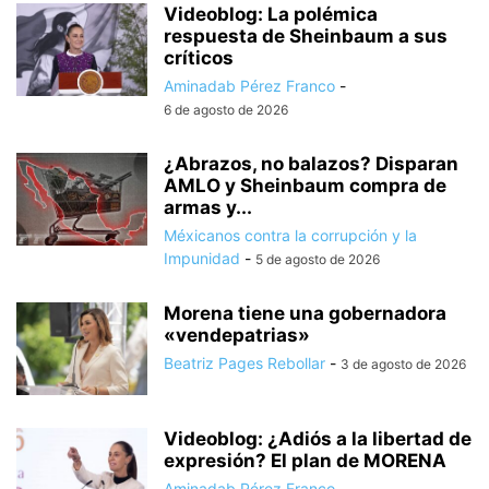
Videoblog: La polémica
respuesta de Sheinbaum a sus
críticos
Aminadab Pérez Franco
-
6 de agosto de 2026
¿Abrazos, no balazos? Disparan
AMLO y Sheinbaum compra de
armas y...
Méxicanos contra la corrupción y la
Impunidad
-
5 de agosto de 2026
Morena tiene una gobernadora
«vendepatrias»
Beatriz Pages Rebollar
-
3 de agosto de 2026
Videoblog: ¿Adiós a la libertad de
expresión? El plan de MORENA
Aminadab Pérez Franco
-