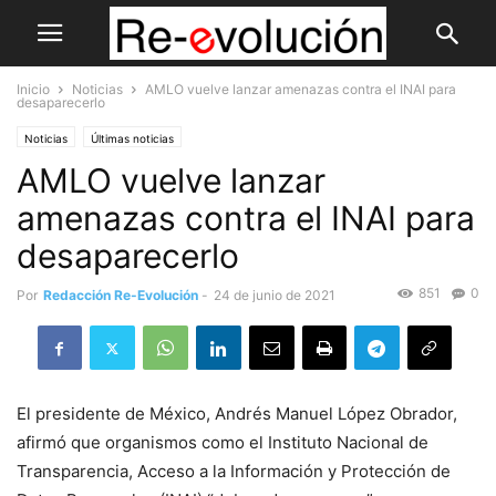
Inicio
Noticias
AMLO vuelve lanzar amenazas contra el INAI para
desaparecerlo
Noticias
Últimas noticias
AMLO vuelve lanzar
amenazas contra el INAI para
desaparecerlo
851
0
Por
Redacción Re-Evolución
-
24 de junio de 2021
El presidente de México, Andrés Manuel López Obrador,
afirmó que organismos como el Instituto Nacional de
Transparencia, Acceso a la Información y Protección de