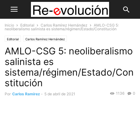
Inicio
Editorial
Carlos Ramírez Hernández
AMLO-CSG 5:
neoliberalismo salinista es sistema/régimen/Estado/Constitución
Editorial
Carlos Ramírez Hernández
AMLO-CSG 5: neoliberalismo
salinista es
sistema/régimen/Estado/Con
stitución
1136
0
Por
Carlos Ramírez
-
5 de abril de 2021