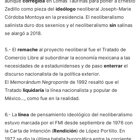
aunque
corregida
en Lomas Taurinas para poner a Ernesto
Zedillo como pieza del
ideólogo
neoliberal Joseph-Marie
Córdoba Montoya en la presidencia. El neoliberalismo
salinista duro dos sexenios y el neoliberalismo
sin
salinas
se alargó a 2018.
5.- El
remache
al proyecto neoliberal fue el Tratado de
Comercio Libre al subordinar la economía mexicana a las
necesidades de a estadunidenses y de paso
enterrar
el
discurso nacionalista de la política exterior.
El
Memorándum Negroponte
de 1992 resaltó que el
Tratado
liquidaría
la línea nacionalista y popular de
México…, como fue en la realidad.
6.- La
línea
de pensamiento ideológico del neoliberalismo
estuvo marcada por el FMI desde septiembre de 1976 con
la Carta de Intención (
Rendición
) de López Portillo. En
1977 se dio la última batalla burocrática entre la corriente