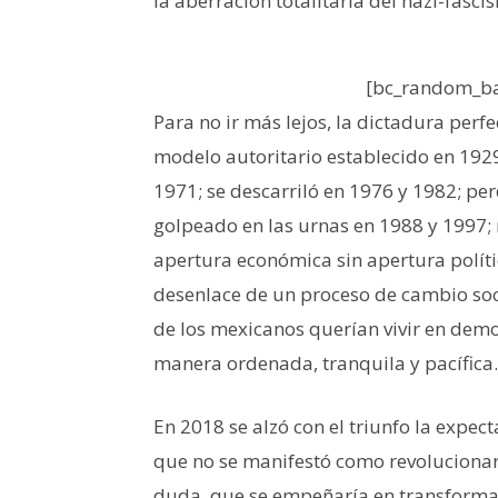
la aberración totalitaria del nazi-fasci
[bc_random_ba
Para no ir más lejos, la dictadura perfe
modelo autoritario establecido en 192
1971; se descarriló en 1976 y 1982; per
golpeado en las urnas en 1988 y 1997; 
apertura económica sin apertura política
desenlace de un proceso de cambio soc
de los mexicanos querían vivir en demo
manera ordenada, tranquila y pacífica.
En 2018 se alzó con el triunfo la expe
que no se manifestó como revolucionari
duda, que se empeñaría en transformar 