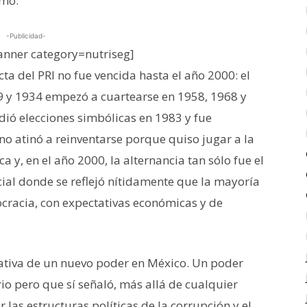
smo.
-Publicidad-
nner category=nutriseg]
cta del PRI no fue vencida hasta el año 2000: el
9 y 1934 empezó a cuartearse en 1958, 1968 y
dió elecciones simbólicas en 1983 y fue
no atinó a reinventarse porque quiso jugar a la
 y, en el año 2000, la alternancia tan sólo fue el
ial donde se reflejó nítidamente que la mayoría
cracia, con expectativas económicas y de
ctativa de un nuevo poder en México. Un poder
o pero que sí señaló, más allá de cualquier
las estructuras políticas de la corrupción y el