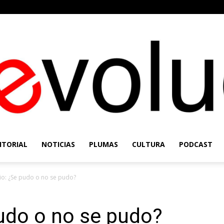
ITORIAL
NOTICIAS
PLUMAS
CULTURA
PODCAST
Re-
nio: ¿Se pudo o no se pudo?
pudo o no se pudo?
Evolución