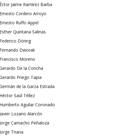
Éctor Jaime Ramírez Barba
Ernesto Cordero Arroyo
Ernesto Ruffo Appel
Esther Quintana Salinas
Federico Döring
Fernando Dworak
Francisco Moreno
Gerardo De la Concha
Gerardo Priego Tapia
Germán de la Garza Estrada
Héctor Saúl Téllez
Humberto Aguilar Coronado
Javier Lozano Alarcón
Jorge Camacho Peñaloza
Jorge Triana