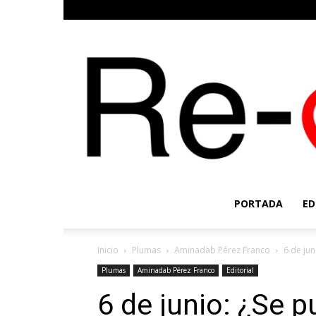
PORTADA
ED
Inicio
Plumas
Aminadab Pérez Franco
6 de ju
Plumas
Aminadab Pérez Franco
Editorial
6 de junio: ¿Se 