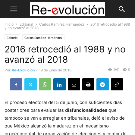
Inicio
Editorial
Carlos Ramírez Hernández
2016 retrocedió al 1988
y no avanzó al 2018
Editorial
Carlos Ramírez Hernández
2016 retrocedió al 1988 y no
avanzó al 2018
941
0
Por
Re-Evolución
-
19 de junio de 2016
El proceso electoral del 5 de junio, con suficientes días
posteriores para evaluar las
disfuncionalidades
que
tampoco se van a arreglar en tribunales, dejó el aviso de
que México alcanzó la madurez en el mecanismo
procedimental de organización de elecciones y contar de