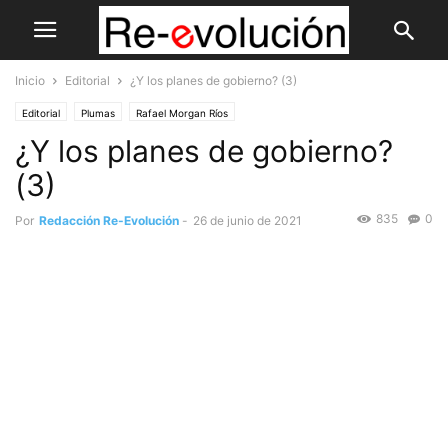
Inicio
Editorial
¿Y los planes de gobierno? (3)
Editorial
Plumas
Rafael Morgan Ríos
¿Y los planes de gobierno?
(3)
835
0
Por
Redacción Re-Evolución
-
26 de junio de 2021