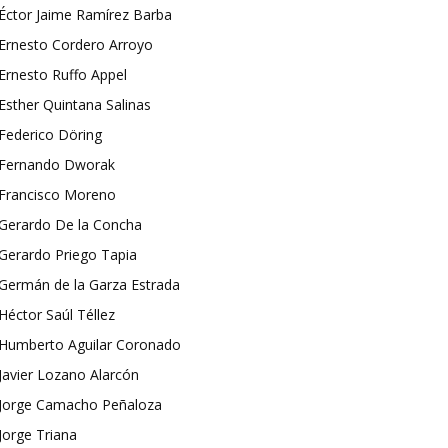
Éctor Jaime Ramírez Barba
Ernesto Cordero Arroyo
Ernesto Ruffo Appel
Esther Quintana Salinas
Federico Döring
Fernando Dworak
Francisco Moreno
Gerardo De la Concha
Gerardo Priego Tapia
Germán de la Garza Estrada
Héctor Saúl Téllez
Humberto Aguilar Coronado
Javier Lozano Alarcón
Jorge Camacho Peñaloza
Jorge Triana