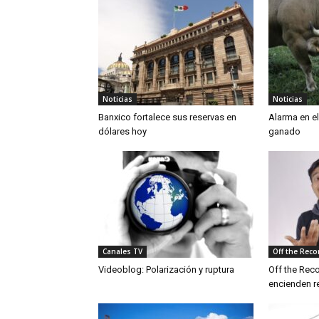
Noticias
Noticias
Banxico fortalece sus reservas en
Alarma en e
dólares hoy
ganado
Canales TV
Off the Reco
Videoblog: Polarización y ruptura
Off the Rec
encienden r