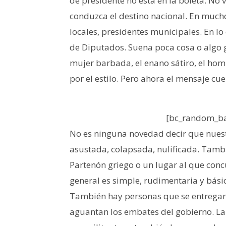
de presidente no está en la boleta. No
conduzca el destino nacional. En much
locales, presidentes municipales. En l
de Diputados. Suena poca cosa o algo g
mujer barbada, el enano sátiro, el hom
por el estilo. Pero ahora el mensaje cu
[bc_random_ba
No es ninguna novedad decir que nuest
asustada, colapsada, nulificada. Tamb
Partenón griego o un lugar al que concur
general es simple, rudimentaria y bási
También hay personas que se entregan 
aguantan los embates del gobierno. La 