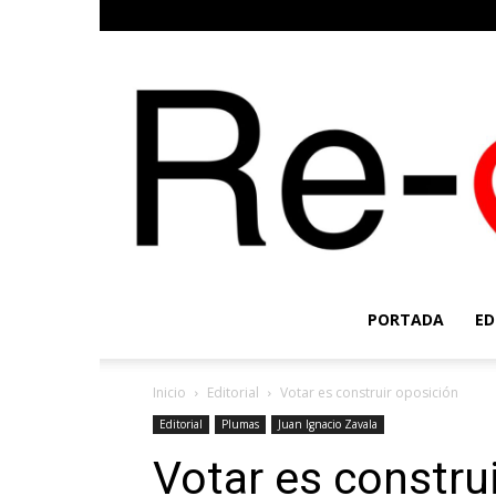
PORTADA
ED
Inicio
Editorial
Votar es construir oposición
Editorial
Plumas
Juan Ignacio Zavala
Votar es constru