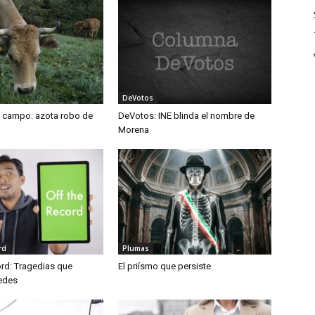
DeVotos
l campo: azota robo de
DeVotos: INE blinda el nombre de
Morena
rd
Plumas
ord: Tragedias que
El priísmo que persiste
edes