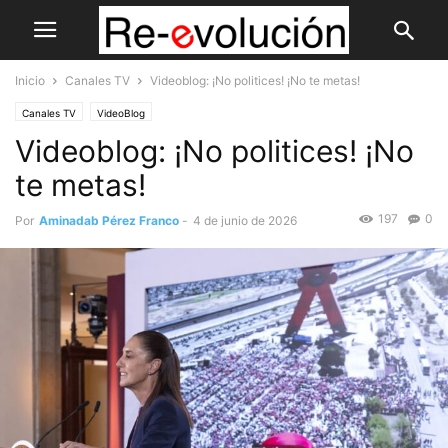
Inicio
Canales TV
Videoblog: ¡No politices! ¡No te metas!
Canales TV
VideoBlog
Videoblog: ¡No politices! ¡No
te metas!
197
0
Por
Aminadab Pérez Franco
-
4 de junio de 2026