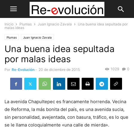
Inicio
Plumas
Juan Ignacio Zavala
Una buena idea sepultada por
malas ideas
Plumas
Juan Ignacio Zavala
Una buena idea sepultada
por malas ideas
1029
0
Por
Re-Evolución
-
20 de diciembre de 2015
La avenida Chapultepec es francamente horrenda. Vecina
de Reforma, la más bonita del país, es una avenida sucia,
sin personalidad, avejentada, con basura, tráfico, es lo que
se le llama coloquialmente «una calle de mierda».