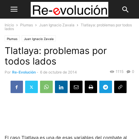
Inicio
Plumas
Juan Ignacio Zavala
Tlatlaya: problemas por todos
lados
Plumas
Juan Ignacio Zavala
Tlatlaya: problemas por
todos lados
1115
0
Por
Re-Evolución
-
6 de octubre de 2014
El caso Tlatlaya es una de esas variables del combate al